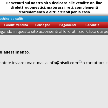
Benvenuti sul nostro sito dedicato alle vendite on-line
di elettrodomestici, materassi, reti, complementi
d'arredamento e altri articoli per la casa
chine da caffè
Ritiro diretto della merce
SENZA COSTI DI CONSEGNA
presso il ns. punto di ritiro di
Condiz. vendita
Consegne
Pagamenti
Garanzia
Brignano Gera d'Adda (Bg)
vigando in questo sito acconsenti al loro utilizzo. Clicca qui 
di allestimento.
 potete inviare una e-mail a
info@nisoli.com
o contattarci 