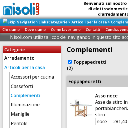
Benvenuti sul nostro 
di elettrodomestic
d'arredamento 
Categorie
>
Articoli per la casa
>
Complem
Ritiro diretto della
presso il
Chi siamo
Dove siamo
Come lavoriamo
Contatti
Condiz. ven
Brigna
Nisoli.com utilizza i cookie; navigando in questo sito ac
Complementi
Categorie
Arredamento
Foppapedretti
Articoli per la casa
(2)
Accessori per cucina
Foppapedretti
Casseforti
Complementi
Asso noce
Asse da stiro i
Illuminazione
portabiancheria
Maniglie
stiro
Pentole