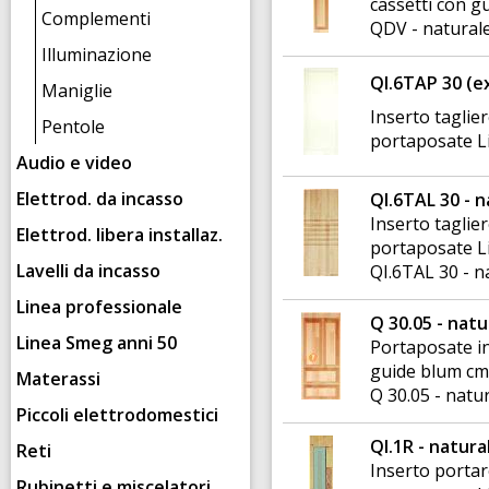
cassetti con g
Complementi
QDV - natural
Illuminazione
QI.6TAP 30 (e
Maniglie
Inserto taglier
Pentole
portaposate L
Audio e video
Elettrod. da incasso
QI.6TAL 30 - 
Inserto taglie
Elettrod. libera installaz.
portaposate L
Lavelli da incasso
QI.6TAL 30 - n
Linea professionale
Q 30.05 - natu
Linea Smeg anni 50
Portaposate in
guide blum cm
Materassi
Q 30.05 - natu
Piccoli elettrodomestici
QI.1R - natura
Reti
Inserto portar
Rubinetti e miscelatori