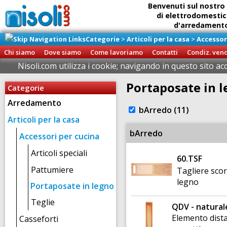
Benvenuti sul nostro 
di elettrodomestic
d'arredamento 
Categorie
>
Articoli per la casa
>
Accessor
Ritiro diretto della
presso il
Chi siamo
Dove siamo
Come lavoriamo
Contatti
Condiz. ven
Brigna
Nisoli.com utilizza i cookie; navigando in questo sito ac
Portaposate in 
Categorie
Arredamento
bArredo (11)
Articoli per la casa
bArredo
Accessori per cucina
Articoli speciali
60.TSF
Pattumiere
Tagliere scor
legno
Portaposate in legno
Teglie
QDV - natural
Elemento dist
Casseforti