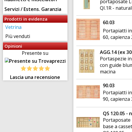
portaposate L
QI.1R - natura
Servizi / Estens. Garanzia
Prodotti in evidenza
60.03
Vetrina
Portapiatti i
Più venduti
60, capienza 
Opinioni
AGG.14 (ex 30
Presente su
Portaspezie in
con guide blum
macina
Lascia una recensione
90.03
Portapiatti i
90, capienza 
QS 120.05 - 
Portaposate 
base a casse