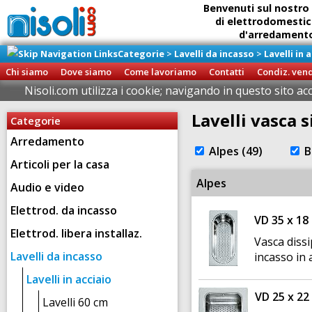
Benvenuti sul nostro 
di elettrodomestic
d'arredamento 
Categorie
>
Lavelli da incasso
>
Lavelli in 
Ritiro diretto della
presso il
Chi siamo
Dove siamo
Come lavoriamo
Contatti
Condiz. ven
Brigna
Nisoli.com utilizza i cookie; navigando in questo sito ac
Lavelli vasca 
Categorie
Arredamento
Alpes (49)
B
Articoli per la casa
Alpes
Audio e video
Elettrod. da incasso
VD 35 x 18
Elettrod. libera installaz.
Vasca diss
Lavelli da incasso
incasso in 
Lavelli in acciaio
VD 25 x 22
Lavelli 60 cm