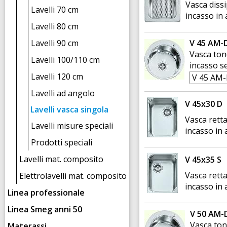
Vasca diss
Lavelli 70 cm
incasso in 
Lavelli 80 cm
Lavelli 90 cm
V 45 AM-D
Vasca ton
Lavelli 100/110 cm
incasso se
Lavelli 120 cm
Lavelli ad angolo
V 45x30 D
Lavelli vasca singola
Vasca retta
Lavelli misure speciali
incasso in 
Prodotti speciali
Lavelli mat. composito
V 45x35 S
Vasca retta
Elettrolavelli mat. composito
incasso in 
Linea professionale
Linea Smeg anni 50
V 50 AM-D
Vasca ton
Materassi