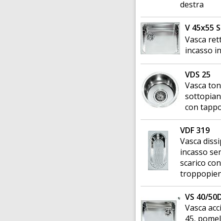
destra
V 45x55 S
Vasca ret
incasso in
VDS 25
Vasca ton
sottopian
con tapp
VDF 319
Vasca diss
incasso sem
scarico co
troppopie
VS 40/50D
Vasca acc
45, pome