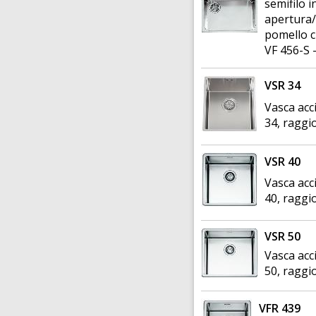
semifilo i
apertura/
pomello 
VF 456-S -
VSR 34
Vasca acc
34, raggi
VSR 40
Vasca acc
40, raggi
VSR 50
Vasca acc
50, raggi
VFR 439