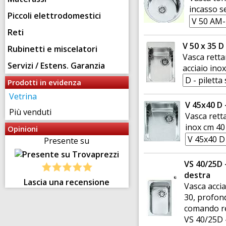
incasso se
Piccoli elettrodomestici
Reti
V 50 x 35 D
Rubinetti e miscelatori
Vasca retta
Servizi / Estens. Garanzia
acciaio ino
Prodotti in evidenza
Vetrina
V 45x40 D 
Più venduti
Vasca rett
inox cm 40
Opinioni
Presente su
VS 40/25D 
destra
Lascia una recensione
Vasca acci
30, profond
comando r
VS 40/25D 