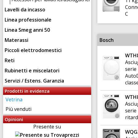
11 kg
Conne
Lavelli da incasso
C
Linea professionale
Linea Smeg anni 50
Materassi
Bosch
Piccoli elettrodomestici
WTH8
Reti
Asciu
serie 
Rubinetti e miscelatori
AutoD
Servizi / Estens. Garanzia
class
Prodotti in evidenza
WTH8
Vetrina
Asciu
Più venduti
serie
ritar
Opinioni
Presente su
WQG2