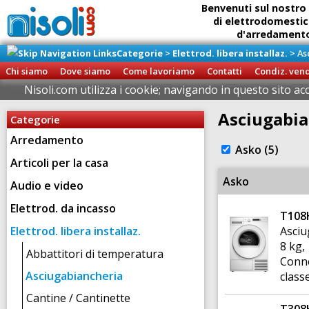
Benvenuti sul nostro 
di elettrodomestic
d'arredamento 
Categorie
>
Elettrod. libera installaz.
>
As
Ritiro diretto della
presso il
Chi siamo
Dove siamo
Come lavoriamo
Contatti
Condiz. ven
Brigna
Nisoli.com utilizza i cookie; navigando in questo sito ac
Asciugabia
Categorie
Arredamento
Asko (5)
Articoli per la casa
Asko
Audio e video
Elettrod. da incasso
T10
Elettrod. libera installaz.
Asciu
8 kg,
Abbattitori di temperatura
Conne
Asciugabiancheria
class
Cantine / Cantinette