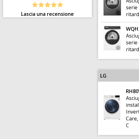
Asciu
serie
Lascia una recensione
ritard
WQH2
Asciu
serie
ritard
LG
RH80
Asciu
insta
Inver
Care,
C