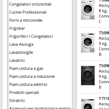
T30
Congelatori orizzontali
Asciu
8 kg,
Cucine Professionali
Conne
Forni a microonde
C
Frigobar
T50
Frigoriferi / Congelatori
Asciu
9 kg,
Lava-Asciuga
Conne
Lavastoviglie
B
Lavatrici
T509
Piani cottura a gas
Asciu
Piani cottura a induzione
9 kg,
Conne
Piani cottura elettrici
B
Prodotti speciali
T711
Stiratrici
Asciu
Accessori per lavatrici/asciugatrici