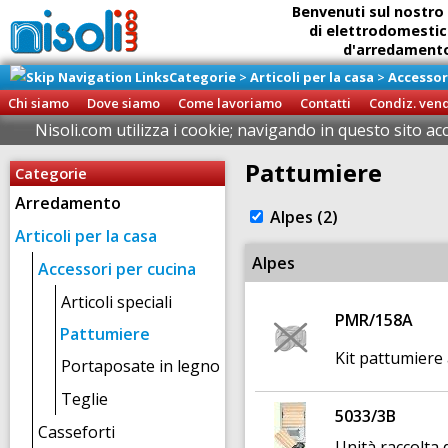
Benvenuti sul nostro 
di elettrodomestic
d'arredamento 
Categorie
>
Articoli per la casa
>
Accessor
Ritiro diretto della
presso il
Chi siamo
Dove siamo
Come lavoriamo
Contatti
Condiz. ven
Brigna
Nisoli.com utilizza i cookie; navigando in questo sito ac
Pattumiere
Categorie
Arredamento
Alpes (2)
Articoli per la casa
Alpes
Accessori per cucina
Articoli speciali
PMR/158A
Pattumiere
Kit pattumiere
Portaposate in legno
Teglie
5033/3B
Casseforti
Unità raccolta 