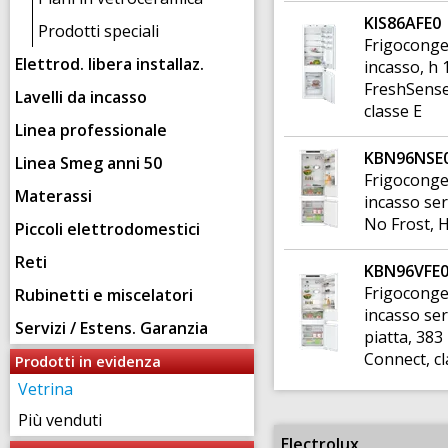
KIS86AFE0
Prodotti speciali
Frigoconge
Elettrod. libera installaz.
incasso, h 
FreshSense
Lavelli da incasso
classe E
Linea professionale
KBN96NSE
Linea Smeg anni 50
Frigoconge
Materassi
incasso seri
No Frost, 
Piccoli elettrodomestici
Reti
KBN96VFE
Frigoconge
Rubinetti e miscelatori
incasso ser
Servizi / Estens. Garanzia
piatta, 383
Connect, cl
Prodotti in evidenza
Vetrina
Più venduti
Electrolux