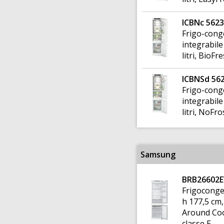
ICBNc 5623
Frigo-cong
integrabile
litri, BioFr
ICBNSd 56
Frigo-cong
integrabile
litri, NoFr
Samsung
BRB26602
Frigocongel
h 177,5 cm,
Around Coo
classe E