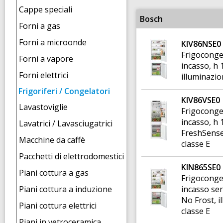
Cappe speciali
Bosch
Forni a gas
Forni a microonde
KIV86NSE0
Frigoconge
Forni a vapore
incasso, h 1
Forni elettrici
illuminazio
Frigoriferi / Congelatori
KIV86VSE0
Lavastoviglie
Frigoconge
incasso, h 
Lavatrici / Lavasciugatrici
FreshSense
Macchine da caffè
classe E
Pacchetti di elettrodomestici
KIN865SE0
Piani cottura a gas
Frigoconge
Piani cottura a induzione
incasso seri
No Frost, i
Piani cottura elettrici
classe E
Piani in vetroceramica