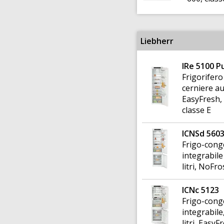
Liebherr
IRe 5100 P
Frigorifero
cerniere aut
EasyFresh, 
classe E
ICNSd 560
Frigo-cong
integrabile
litri, NoFr
ICNc 5123
Frigo-cong
integrabile
litri, Easy