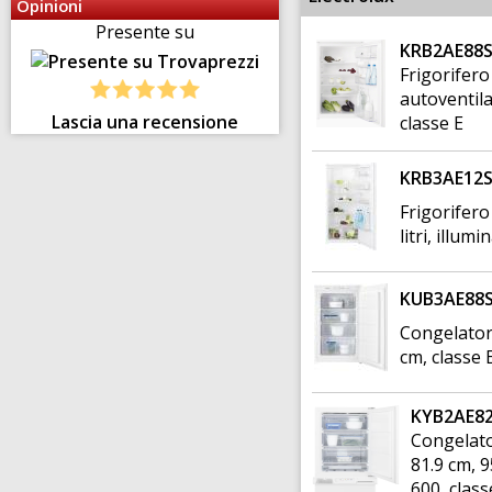
Opinioni
Presente su
KRB2AE88S 
Frigorifero
autoventila
Lascia una recensione
classe E
KRB3AE12S 
Frigorifero
litri, illum
KUB3AE88S 
Congelatore
cm, classe 
KYB2AE82
Congelato
81.9 cm, 9
600, class