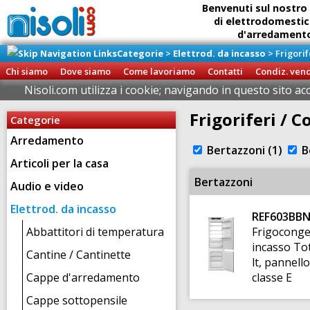
Benvenuti sul nostro 
di elettrodomestic
d'arredamento 
Categorie
>
Elettrod. da incasso
>
Frigorif
Ritiro diretto della
presso il
Chi siamo
Dove siamo
Come lavoriamo
Contatti
Condiz. ven
Brigna
Nisoli.com utilizza i cookie; navigando in questo sito ac
Frigoriferi / C
Categorie
Arredamento
Bertazzoni (1)
B
Articoli per la casa
Bertazzoni
Audio e video
Elettrod. da incasso
REF603BB
Abbattitori di temperatura
Frigoconge
incasso Tot
Cantine / Cantinette
lt, pannell
Cappe d'arredamento
classe E
Cappe sottopensile